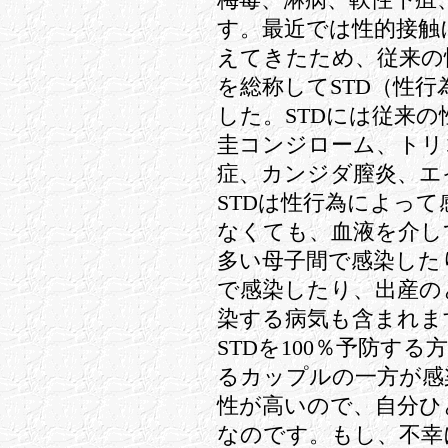
梅毒、淋病、軟性下疽
す。最近では性的接触
えてきたため、従来の
を総称してSTD（性
した。STDには従来
圭コンジローム、トリ
症、カンジダ膣炎、エ
STDは性行為によっ
なくても、血液を介し
多い母子間で感染した
で感染したり、出産の
染する病気も含まれま
STDを100％予防す
るカップルの一方が感
性が高いので、自分ひ
なのです。もし、不幸