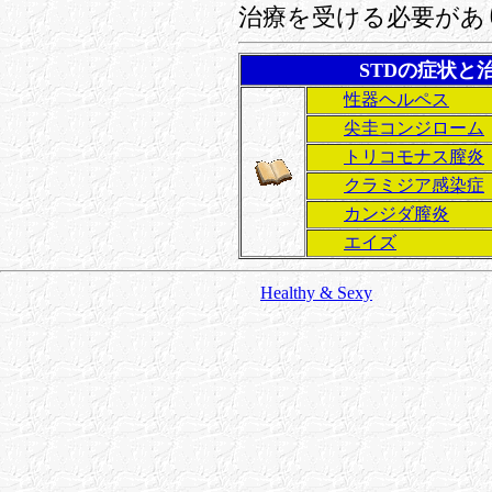
治療を受ける必要があ
STDの症状と
性器ヘルペス
尖圭コンジローム
トリコモナス膣炎
クラミジア感染症
カンジダ膣炎
エイズ
Healthy & Sexy