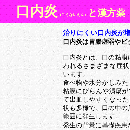
口内炎
と漢方薬
（こうないえん）
治りにくい口内炎が
口内炎は胃腸虚弱やビ
口内炎とは、口の粘膜
われるさまざまな症状
います。
食べ物や水分がしみた
粘膜にびらんや潰瘍が
て出血しやすくなった
状も多様で、口の中の
範囲に発生します。
発生の背景に基礎疾患